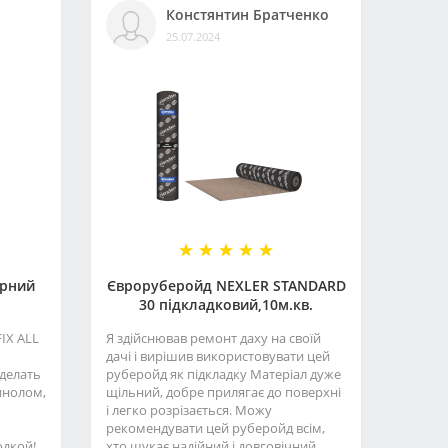
Констянтин Братченко
25.07.2024
орний
Євроруберойд NEXLER STANDARD
30 підкладковий,10м.кв.
IX ALL
Я здійснював ремонт даху на своїй
дачі і вирішив використовувати цей
делать
руберойд як підкладку Матеріал дуже
инолом,
щільний, добре прилягає до поверхні
і легко розрізається. Можу
рекомендувати цей руберойд всім,
дкой!..
хто шукає надійний і довговічний