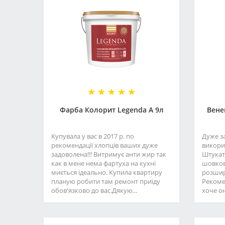
Фарба Колорит Legenda А 9л
Вене
Купувала у вас в 2017 р. по
Дуже з
рекомендації хлопців ваших дуже
викори
задоволена!!! Витримує анти жир так
Штукат
как в мене нема фартуха на кухні
шовков
миється ідеально. Купила квартиру
розшир
планую робити там ремонт приїду
Рекоме
обов'язково до вас.Дякую...
хоче он