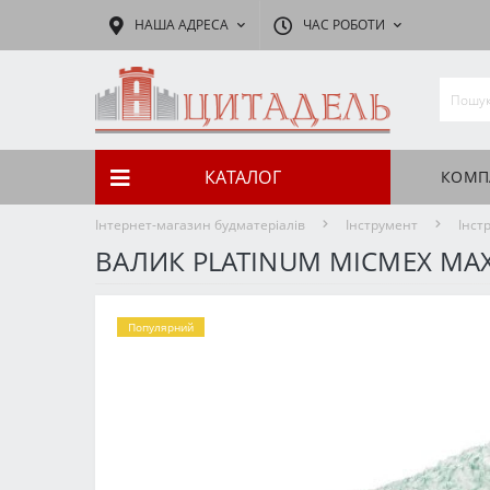
НАША АДРЕСА
ЧАС РОБОТИ
КАТАЛОГ
КОМП
Інтернет-магазин будматеріалів
Інструмент
Інст
ВАЛИК PLATINUM MICMEX MAX
Популярний