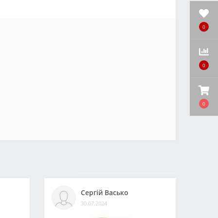
0
0
0
Сергій Васько
30.07.2024