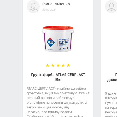
Ірина Ільченко
30.07.2024
Грунт-фарба АТLAS CERPLAST
15кг
двок
АТЛАС ЦЕРПЛАСТ - надійна адгезійна
грунтовка, яку я використовую вже не
Я дуже
перший рік. Вона забезпечує
викори
рівномірне нанесення штукатурки, а
Суміш 
також захищає основу від
на тера
негативного впливу вологи.
Рекоме
Особливо подобається можливість
шукає я