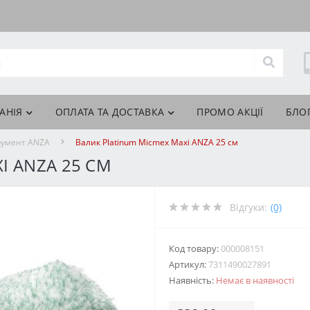
АНІЯ
ОПЛАТА ТА ДОСТАВКА
ПРОМО АКЦІЇ
БЛО
румент ANZA
Валик Platinum Micmex Maxi ANZA 25 см
I ANZA 25 СМ
Відгуки:
(0)
Код товару:
000008151
Артикул:
7311490027891
Наявність:
Немає в наявності