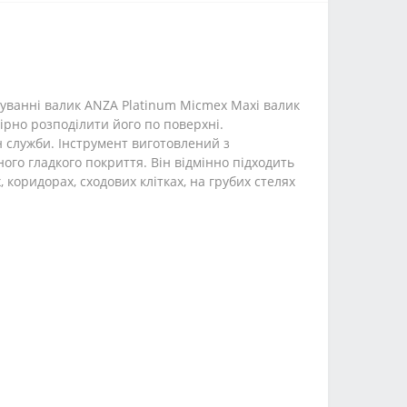
суванні валик ANZA Platinum Micmex Maxi валик
мірно розподілити його по поверхні.
н служби. Інструмент виготовлений з
ого гладкого покриття. Він відмінно підходить
 коридорах, сходових клітках, на грубих стелях