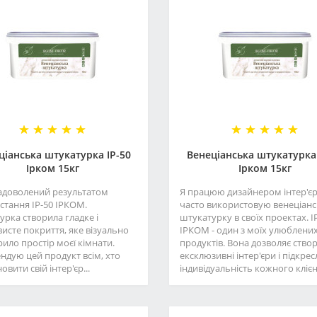
ціанська штукатурка ІР-50
Венеціанська штукатурка 
Ірком 15кг
Ірком 15кг
адоволений результатом
Я працюю дизайнером інтер'єр
стання IP-50 ІРКОМ.
часто використовую венеціан
урка створила гладке і
штукатурку в своїх проектах. I
исте покриття, яке візуально
ІРКОМ - один з моїх улюблени
ило простір моєї кімнати.
продуктів. Вона дозволяє ство
ндую цей продукт всім, хто
ексклюзивні інтер'єри і підкре
овити свій інтер'єр...
індивідуальність кожного клієнт