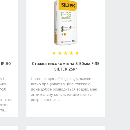
ІР-50
Стяжка високоміцна 5-50мм F-35
SILTEK 25кг
у і
Навіть людина без досвіду зможе
ську
легко працювати з цією стяжкою.
P-50
Вона добре розводиться водою, має
х
оптимальну консистенцію і легко
рювати
розрівнюється...
слити
а...