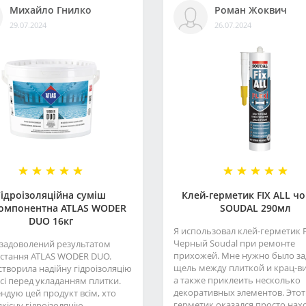
Михайло Гнилко
Роман Жоквич
29.07.2024
26.07.2024
Гідроізоляційна суміш
Клей-герметик FIX ALL ч
омпонентна ATLAS WODER
SOUDAL 290мл
DUO 16кг
Я использовал клей-герметик F
Черный Soudal при ремонте
 задоволений результатом
прихожей. Мне нужно было за
стання ATLAS WODER DUO.
щель между плиткой и крац-в
створила надійну гідроізоляцію
а также приклеить несколько
сі перед укладанням плитки.
декоративных элементов. Этот
ндую цей продукт всім, хто
герметик оказался просто нахо
кісну гідроізоляцію...