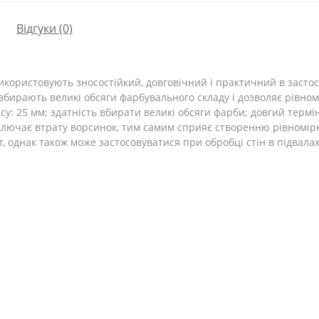
Відгуки (0)
икористовують зносостійкий, довговічний і практичний в засто
е вбирають великі обсяги фарбувального складу і дозволяє рівно
су: 25 мм; здатність вбирати великі обсяги фарби; довгий термі
ключає втрату ворсинок, тим самим сприяє створенню рівномірн
 однак також може застосовуватися при обробці стін в підвалах,