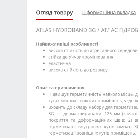
Огляд товару
Інформаційна вкладка
ATLAS HYDROBAND 3G / АТЛАС ГІДРОБ
Найважливіші особливості
висока стійкість до агресивного середов
стійка до УФ-випромінювання
еластична
висока стійкість до розриву
Опис та призначення
Підвищує герметичність навколо місць, д
кутах мокрих і вологих приміщень, уздовж
Входить до складу набору для герметизац
3G - з двома ширинами: 125 мм (з масшт
покриття та деформаційних швів; 2) в
герметизації внутрішніх кутів кімнат;
герметизації зовнішніх кутів приміщень.