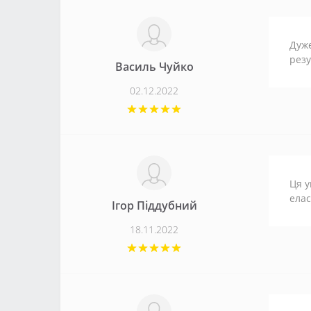
Дуже
резу
Василь Чуйко
02.12.2022
Ця у
елас
Ігор Піддубний
18.11.2022