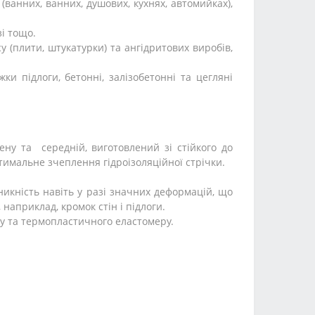
ванних, ванних, душових, кухнях, автомийках),
зі тощо.
 (плити, штукатурки) та ангідритових виробів,
ки підлоги, бетонні, залізобетонні та цегляні
у та середній, виготовлений ​​зі стійкого до
имальне зчеплення гідроізоляційної стрічки.
икність навіть у разі значних деформацій, що
наприклад, кромок стін і підлоги.
ну та термопластичного еластомеру.