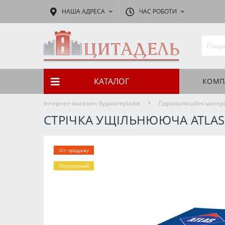
НАША АДРЕСА
ЧАС РОБОТИ
КАТАЛОГ
КОМП
Інтернет-магазин будматеріалів
Гідроізоляційні матер
СТРІЧКА УЩІЛЬНЮЮЧА ATLA
Хіт продажу
Популярний