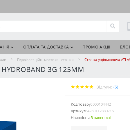
АНІЯ
ОПЛАТА ТА ДОСТАВКА
ПРОМО АКЦІЇ
БЛО
іали
Гідроізоляційні мастики і стрічки
Стрічка ущільнююча ATL
S HYDROBAND 3G 125ММ
Відгуки:
(5)
Код товару:
000104442
Артикул:
4260112880716
Наявність:
В наявності