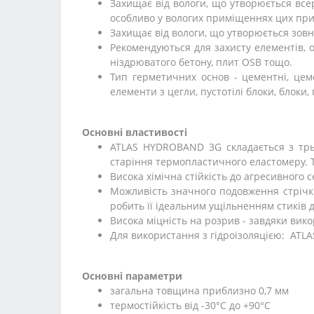
Захищає від вологи, що утворюється всер
особливо у вологих приміщеннях цих при
Захищає від вологи, що утворюється зовні
Рекомендуються для захисту елементів, о
ніздрюватого бетону, плит OSB тощо.
Тип герметичних основ - цементні, цеме
елементи з цегли, пустотілі блоки, блоки
Основні властивості
ATLAS HYDROBAND 3G складається з трьох
старіння термопластичного еластомеру. Т
Висока хімічна стійкість до агресивного с
Можливість значного подовження стрічки
робить її ідеальним ущільненням стиків д
Висока міцність на розрив - завдяки вик
Для використання з гідроізоляцією: AT
Основні параметри
загальна товщина приблизно 0,7 мм
термостійкість від -30°С до +90°С