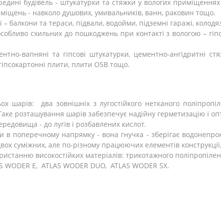
едині будівель - штукатурки та стяжки у вологих приміщеннях (
міщень - навколо душових, умивальників, ванн, раковин тощо.
 – балкони та тераси, підвали, водойми, підземні гаражі, колодя
собливо схильних до пошкоджень при контакті з вологою – гіпсу
нтно-вапняні та гіпсові штукатурки, цементно-ангідритні стяж
, гіпсокартонні плити, плити OSB тощо.
 шарів: два зовнішніх з лугостійкого нетканого поліпропілен
аке розташування шарів забезпечує надійну герметизацію і опт
ередовища - до лугів і розбавлених кислот.
 в поперечному напрямку - вона гнучка - зберігає водонепрон
вох суміжних, але по-різному працюючих елементів конструкції, 
ористанню високостійких матеріалів: трикотажного поліпропіле
LAS WODER E, ATLAS WODER DUO, ATLAS WODER SX.