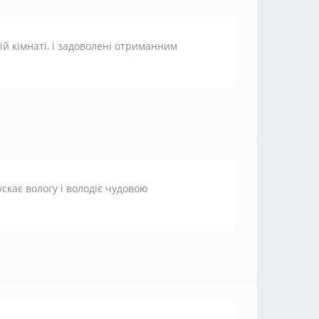
ій кімнаті, і задоволені отриманним
кає вологу і володіє чудовою