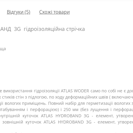
Відгуки (5)
Схожі товари
АНД 3G гідроізоляційна стрічка
ища
е використання гідроізоляції ATLAS WODER само по собі не є дос
 стиків стін з підлогою, по ходу деформаційних швів ( включаюч
ії вологих приміщень. Повний набір для герметизації вологих 
абуванням і перфорацією) і 250 мм (без лущення і перфорації)
нутрішній куточок ATLAS HYDROBAND 3G - елемент, утворен
 3) зовнішній куточок ATLAS HYDROBAND 3G - елемент, утворе